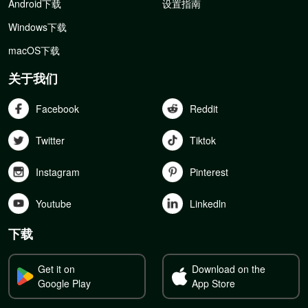
Android下载
设置指南
Windows下载
macOS下载
关于我们
Facebook
Reddit
Twitter
Tiktok
Instagram
Pinterest
Youtube
Linkedln
下载
Get it on
Download on the
Google Play
App Store